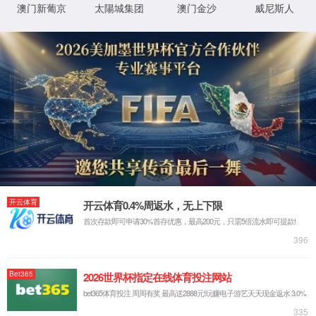
版权所有 © 2017-2026 大红鹰焊割
大红鹰官方网站
鲁公网安备37083202370898
鲁ICP备09059980号-1
智能制造，系统集成，精益生产线，构建协同智能生态！
大红鹰发展历程
给大红鹰留言
XML 地图