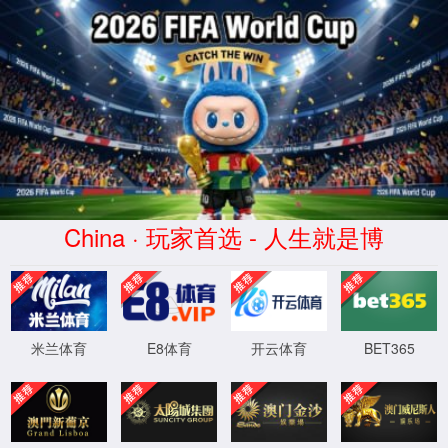
大红鹰·(CHN)官方网站
首页
/
生产线解决方案
/
罐车生产线
分类:
厢车生产线
集装箱生产线
罐车生产线
自卸车生产线
仓栅车生产线
半挂车生产线
大梁生产线
轻钢生产线
车桥生产线
栏板生产线
悬挂生产线
搅拌车生产线
环卫车产线
工程车产线
罐车智能化生产线
铝合金罐生产线
罐车生产线
铝罐生产线